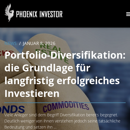
NEWS
JANUAR 8, 2026
Portfolio-Diversifikation:
die Grundlage für
langfristig erfolgreiches
Investieren
Viele Anleger sind dem Begriff Diversifikation bereits begegnet.
Deutlich weniger von ihnen verstehen jedoch seine tatsächliche
Bedeutung und setzen ihn …