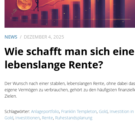
NEWS
DEZEMBER 4, 2025
Wie schafft man sich eine
lebenslange Rente?
Der Wunsch nach einer stabilen, lebenslangen Rente, ohne dabei da
eigene Vermögen zu verbrauchen, gehört zu den häufigsten finanziel
Zielen.
Schlagwörter:
Anlageportfolio
,
Franklin Templeton
,
Gold
,
Investition in
Gold
,
Investitionen
,
Rente
,
Ruhestandsplanung