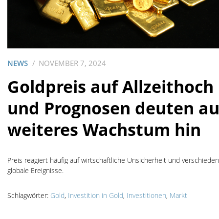
NEWS
NOVEMBER 7, 2024
Goldpreis auf Allzeithoch
und Prognosen deuten au
weiteres Wachstum hin
Preis reagiert häufig auf wirtschaftliche Unsicherheit und verschiede
globale Ereignisse.
Schlagwörter:
Gold
,
Investition in Gold
,
Investitionen
,
Markt