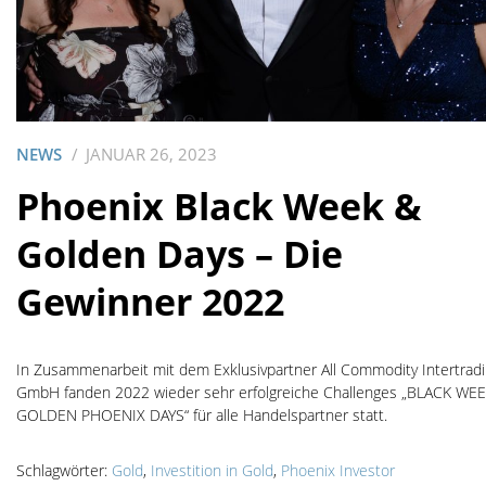
NEWS
JANUAR 26, 2023
Phoenix Black Week &
Golden Days – Die
Gewinner 2022
In Zusammenarbeit mit dem Exklusivpartner All Commodity Intertrad
GmbH fanden 2022 wieder sehr erfolgreiche Challenges „BLACK WE
GOLDEN PHOENIX DAYS“ für alle Handelspartner statt.
Schlagwörter:
Gold
,
Investition in Gold
,
Phoenix Investor