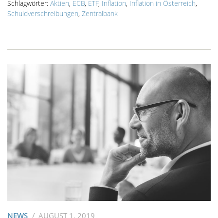
Schlagwörter:
Aktien
,
ECB
,
ETF
,
Inflation
,
Inflation in Österreich
,
Schuldverschreibungen
,
Zentralbank
NEWS
AUGUST 1, 2019