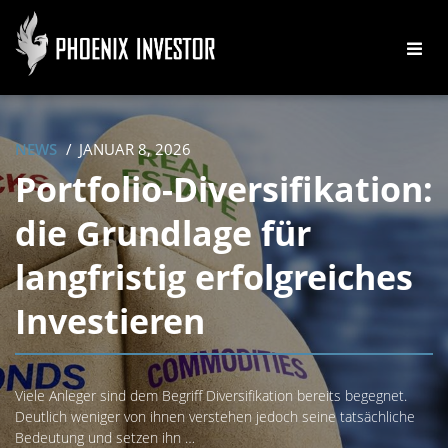
NEWS
JANUAR 8, 2026
Portfolio-Diversifikation:
die Grundlage für
langfristig erfolgreiches
Investieren
Viele Anleger sind dem Begriff Diversifikation bereits begegnet.
Deutlich weniger von ihnen verstehen jedoch seine tatsächliche
Bedeutung und setzen ihn …