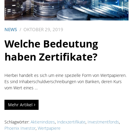
NEWS
OKTOBER 29, 2019
Welche Bedeutung
haben Zertifikate?
Hierbei handelt es sich um eine spezielle Form von Wertpapieren.
Es sind Inhaberschuldverschreibungen von Banken, deren Kurs
vom Wert eines …
Mehr Artikel
Schlagwörter:
Aktienindizes
,
Indexzertifikate
,
Investmentfonds
,
Phoenix Investor
,
Wertpapiere