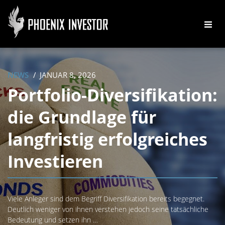
NEWS
JANUAR 8, 2026
Portfolio-Diversifikation:
die Grundlage für
langfristig erfolgreiches
Investieren
Viele Anleger sind dem Begriff Diversifikation bereits begegnet.
Deutlich weniger von ihnen verstehen jedoch seine tatsächliche
Bedeutung und setzen ihn …