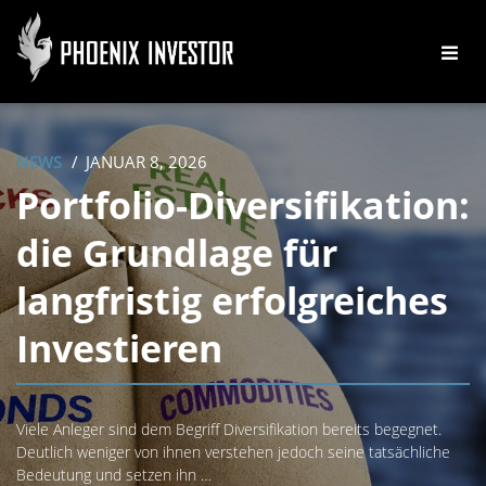
NEWS
JANUAR 8, 2026
Portfolio-Diversifikation:
die Grundlage für
langfristig erfolgreiches
Investieren
Viele Anleger sind dem Begriff Diversifikation bereits begegnet.
Deutlich weniger von ihnen verstehen jedoch seine tatsächliche
Bedeutung und setzen ihn …