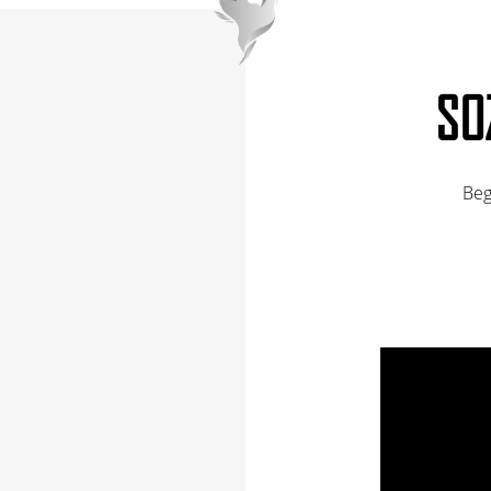
SO
Beg