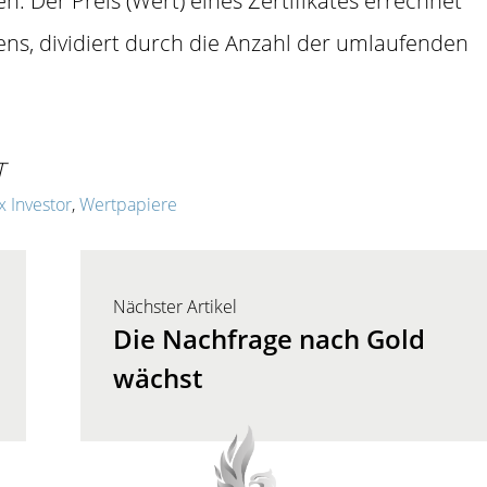
. Der Preis (Wert) eines Zertifikates errechnet
s, dividiert durch die Anzahl der umlaufenden
T
x Investor
,
Wertpapiere
Nächster Artikel
Die Nachfrage nach Gold
wächst