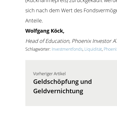
(Rücknahmepreis) zurückgekauft werden
sich nach dem Wert des Fondsvermögen
Anteile.
Wolfgang Köck,
Head of Education, Phoenix Investor A
Schlagwörter:
Investmentfonds
,
Liquidität
,
Phoeni
Vorheriger Artikel
Geldschöpfung und
Geldvernichtung