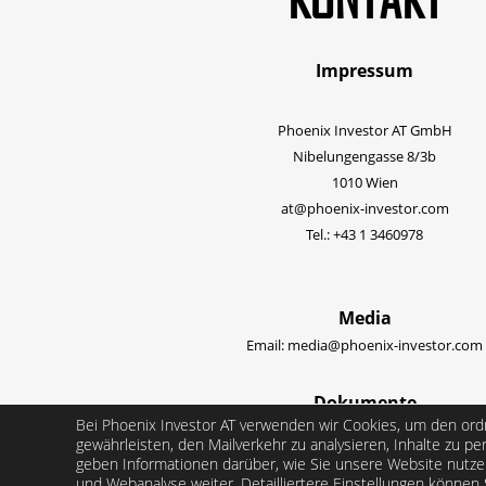
Impressum
Phoenix Investor AT GmbH
Nibelungengasse 8/3b
1010 Wien
at@phoenix-investor.com
Tel.: +43 1 3460978
Media
Email:
media@phoenix-investor.com
Dokumente
Bei Phoenix Investor AT verwenden wir Cookies, um den or
Datenschutzerklärung
gewährleisten, den Mailverkehr zu analysieren, Inhalte zu pe
SFDR statement
geben Informationen darüber, wie Sie unsere Website nutze
Detaillierte Cookie-Einstellungen
und Webanalyse weiter. Detailliertere Einstellungen können 