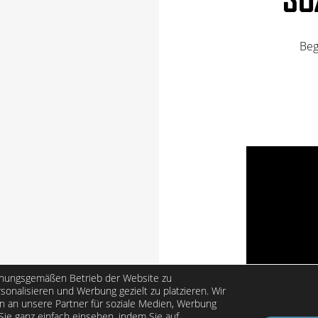
Beg
dnungsgemäßen Betrieb der Website zu
rsonalisieren und Werbung gezielt zu platzieren. Wir
n an unsere Partner für soziale Medien, Werbung
Sie ganz einfach einsehen, indem Sie auf